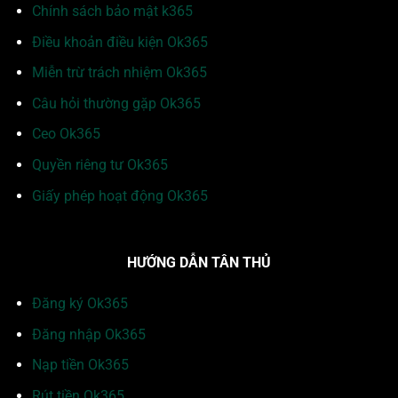
Chính sách bảo mật k365
Điều khoản điều kiện Ok365
Miễn trừ trách nhiệm Ok365
Câu hỏi thường gặp Ok365
Ceo Ok365
Quyền riêng tư Ok365
Giấy phép hoạt động Ok365
HƯỚNG DẪN TÂN THỦ
Đăng ký Ok365
Đăng nhập Ok365
Nạp tiền Ok365
Rút tiền Ok365