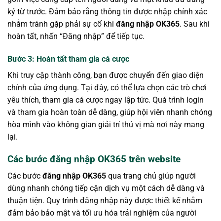
ký từ trước. Đảm bảo rằng thông tin được nhập chính xác
nhằm tránh gặp phải sự cố khi
đăng nhập OK365
. Sau khi
hoàn tất, nhấn “Đăng nhập” để tiếp tục.
Bước 3: Hoàn tất tham gia cá cược
Khi truy cập thành công, bạn được chuyển đến giao diện
chính của ứng dụng. Tại đây, có thể lựa chọn các trò chơi
yêu thích, tham gia cá cược ngay lập tức. Quá trình login
và tham gia hoàn toàn dễ dàng, giúp hội viên nhanh chóng
hòa mình vào không gian giải trí thú vị mà nơi này mang
lại.
Các bước đăng nhập OK365 trên website
Các bước
đăng nhập OK365
qua trang chủ giúp người
dùng nhanh chóng tiếp cận dịch vụ một cách dễ dàng và
thuận tiện. Quy trình đăng nhập này được thiết kế nhằm
đảm bảo bảo mật và tối ưu hóa trải nghiệm của người