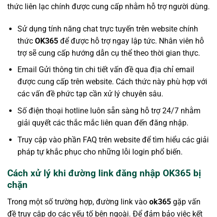
thức liên lạc chính được cung cấp nhằm hỗ trợ người dùng.
Sử dụng tính năng chat trực tuyến trên website chính
thức
OK365
để được hỗ trợ ngay lập tức. Nhân viên hỗ
trợ sẽ cung cấp hướng dẫn cụ thể theo thời gian thực.
Email Gửi thông tin chi tiết vấn đề qua địa chỉ email
được cung cấp trên website. Cách thức này phù hợp với
các vấn đề phức tạp cần xử lý chuyên sâu.
Số điện thoại hotline luôn sẵn sàng hỗ trợ 24/7 nhằm
giải quyết các thắc mắc liên quan đến đăng nhập.
Truy cập vào phần FAQ trên website để tìm hiểu các giải
pháp tự khắc phục cho những lỗi login phổ biến.
Cách xử lý khi đường link đăng nhập OK365 bị
chặn
Trong một số trường hợp, đường link vào
ok365
gặp vấn
đề truy cập do các yếu tố bên ngoài. Để đảm bảo việc kết