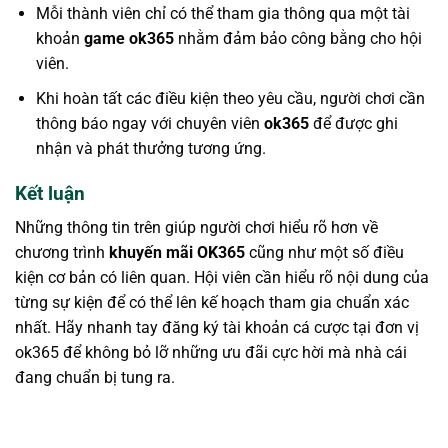
Mỗi thành viên chỉ có thể tham gia thông qua một tài
khoản
game ok365
nhằm đảm bảo công bằng cho hội
viên.
Khi hoàn tất các điều kiện theo yêu cầu, người chơi cần
thông báo ngay với chuyên viên
ok365
để được ghi
nhận và phát thưởng tương ứng.
Kết luận
Những thông tin trên giúp người chơi hiểu rõ hơn về
chương trình
khuyến mãi OK365
cũng như một số điều
kiện cơ bản có liên quan. Hội viên cần hiểu rõ nội dung của
từng sự kiện để có thể lên kế hoạch tham gia chuẩn xác
nhất. Hãy nhanh tay đăng ký tài khoản cá cược tại đơn vị
ok365 để không bỏ lỡ những ưu đãi cực hời mà nhà cái
đang chuẩn bị tung ra.