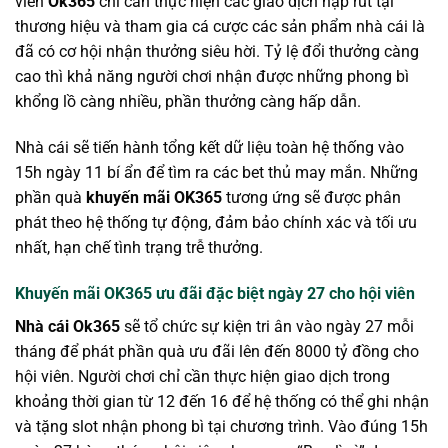
viên
Ok365
chỉ cần thực hiện các giao dịch nạp rút tại
thương hiệu và tham gia cá cược các sản phẩm nhà cái là
đã có cơ hội nhận thưởng siêu hời. Tỷ lệ đổi thưởng càng
cao thì khả năng người chơi nhận được những phong bì
khổng lồ càng nhiều, phần thưởng càng hấp dẫn.
Nhà cái sẽ tiến hành tổng kết dữ liệu toàn hệ thống vào
15h ngày 11 bí ẩn để tìm ra các bet thủ may mắn. Những
phần quà
khuyến mãi OK365
tương ứng sẽ được phân
phát theo hệ thống tự động, đảm bảo chính xác và tối ưu
nhất, hạn chế tình trạng trễ thưởng.
Khuyến mãi OK365 ưu đãi đặc biệt ngày 27 cho hội viên
Nhà cái Ok365
sẽ tổ chức sự kiện tri ân vào ngày 27 mỗi
tháng để phát phần quà ưu đãi lên đến 8000 tỷ đồng cho
hội viên. Người chơi chỉ cần thực hiện giao dịch trong
khoảng thời gian từ 12 đến 16 để hệ thống có thể ghi nhận
và tặng slot nhận phong bì tại chương trình. Vào đúng 15h