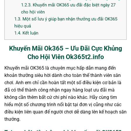
1.2.3.
Khuyến mãi OK365 ưu đãi đặc biệt ngày 27
cho hội viên
1.3.
Một số lưu ý giúp bạn nhận thưởng ưu đãi OK365
hiệu quả
1.4.
Kết luận
Khuyến Mãi Ok365 – Ưu Đãi Cực Khủng
Cho Hội Viên Ok365t2.info
Khuyến mãi OK365
là chuyên mục hấp dẫn mang đến
khoản thưởng siêu hời dành cho toàn thể thành viên sân
chơi. Anh em chỉ cần hoàn tất một số điều kiện cơ bản là
đã có thể thành công nhận ngay hàng loạt ưu đãi mà
không cần thêm bất cứ chi phí nào khác. Hãy cùng tìm
hiểu một số chương trình nổi bật tại đơn vị cũng như các
điều kiện liên quan để người chơi dễ dàng lên kế hoạch săn
thưởng.