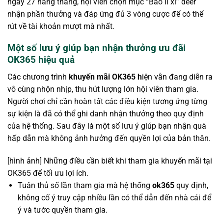
ngày 27 hàng tháng, hội viên chọn mục “Bao lì xì” deer
nhận phần thưởng và đáp ứng đủ 3 vòng cược để có thể
rút về tài khoản mượt mà nhất.
Một số lưu ý giúp bạn nhận thưởng ưu đãi
OK365 hiệu quả
Các chương trình
khuyến mãi OK365 h
iện vẫn đang diễn ra
vô cùng nhộn nhịp, thu hút lượng lớn hội viên tham gia.
Người chơi chỉ cần hoàn tất các điều kiện tương ứng từng
sự kiện là đã có thể ghi danh nhận thưởng theo quy định
của hệ thống. Sau đây là một số lưu ý giúp bạn nhận quà
hấp dẫn mà không ảnh hưởng đến quyền lợi của bản thân.
[hình ảnh] Những điều cần biết khi tham gia khuyến mãi tại
OK365 để tối ưu lợi ích.
Tuân thủ số lần tham gia mà hệ thống
ok365
quy định,
không cố ý truy cập nhiều lần có thể dẫn đến nhà cái để
ý và tước quyền tham gia.