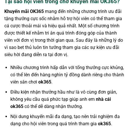
Tại sao hội viên trông chờ khuyến mãi OK365?
Khuyến mãi OK365
mang đến những chương trình ưu đãi
tặng thưởng cực sốc nhằm hỗ trợ hội viên có thể tham gia
cá cược thoải mái và hiệu quả nhất. Một số chương trình
được thiết kế nhằm tri ân quá trình đóng góp của thành
viên với đơn vị trong thời gian qua. Sau đây là những lý do
vì sao bet thủ luôn tin tưởng tham gia các sự kiện ưu đãi
siêu hời đang diễn ra tại đơn vị.
Nhiều chương trình hấp dẫn với tổng thưởng cực khủng,
có thể lên đến hàng nghìn tỷ đồng dành riêng cho thành
viên sân chơi
ok365
.
Điều kiện nhận thưởng hầu như là vô cùng đơn giản,
không yêu cầu quá phức tạp giúp anh em
nhà cái
ok365
có thể dễ dàng nhận thưởng.
Nội dung khuyến mãi đa dạng, tạo nên trải nghiệm đa
dạng cho hội viên trong quá trình tham gia
ok365
.