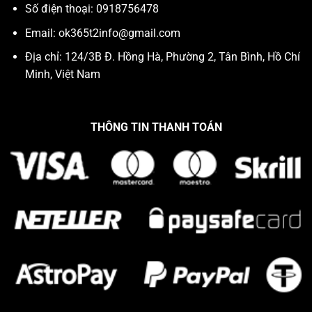
Số điện thoại:
0918756478
Email:
ok365t2info@gmail.com
Địa chỉ:
124/3B Đ. Hồng Hà, Phường 2, Tân Bình, Hồ Chí
Minh, Việt Nam
THÔNG TIN THANH TOÁN